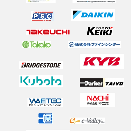
2025年8月8日
Visited IIT Dynamic Legged Systems Lab
2025年8月6日
Visited DLR biped humanoid
2025年8月4日
Sabbatical at Munich
2025年7月8日
新油圧回路の最適制御に関する論文がTMECHに採択！AIM
発表
2025年7月2日
（学外研究）韓国のロボット研究室との交流
2025年6月28日
2025 Spring Conference on Drive and Controlで研究発表
2025年5月1日
新年度のメンバー更新
2025年3月22日