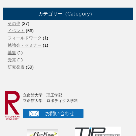
2026年3月22日
カテゴリー（Category）
ご卒業おめでとうございます！
その他
(27)
2026年2月16日
イベント
(56)
所属院生のベンチャー企業がアワード受賞
フィールドワーク
(1)
2025年12月8日
勉強会・セミナー
(1)
2025年秋季フルードパワーシステム講演会＠徳島で研究発
募集
(1)
表
受賞
(1)
研究発表
(59)
2025年10月5日
Humanoids2025で新型２足歩行ロボットに関する論文を発
表
2025年10月4日
立命館大学 理工学部
2025夏の中間発表
立命館大学 ロボティクス学科
2025年9月7日
RSJ2025@東京で研究発表
2025年8月13日
注目！ドクター募集（奨学金付き）