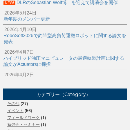
DLRのSebastian Wolf博士を迎えて講演会を開催
NEW!
2026年5月24日
新年度のメンバー更新
2026年4月10日
RoboSoft2026で釣竿型高負荷運搬ロボットに関する論文を
発表
2026年4月7日
ハイブリッド油圧マニピュレータの最適軌道計画に関する
論文がActuatorsに採択
2026年4月2日
スポンサー企業にて油圧ロボットの補修作業を行いました
2026年3月22日
カテゴリー（Category）
ご卒業おめでとうございます！
その他
(27)
2026年2月16日
イベント
(56)
所属院生のベンチャー企業がアワード受賞
フィールドワーク
(1)
2025年12月8日
勉強会・セミナー
(1)