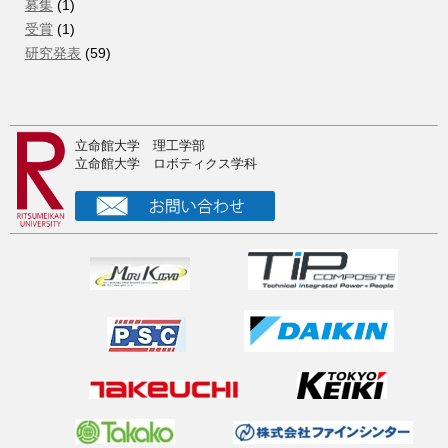
2025年秋季フルードパワーシステム講演会＠徳島で研究発
募集
(1)
表
受賞
(1)
研究発表
(59)
2025年10月5日
Humanoids2025で新型２足歩行ロボットに関する論文を発
表
2025年10月4日
立命館大学 理工学部
2025夏の中間発表
立命館大学 ロボティクス学科
2025年9月7日
RSJ2025@東京で研究発表
2025年8月13日
注目！ドクター募集（奨学金付き）
2025年8月8日
Visited IIT Dynamic Legged Systems Lab
2025年8月6日
Visited DLR biped humanoid
2025年8月4日
Sabbatical at Munich