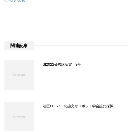
-
研究発表
関連記事
SI2022優秀講演賞 3件
油圧ローバーの論文がロボット学会誌に採択