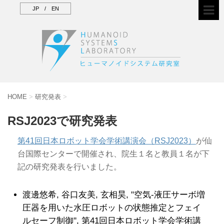
JP
/
EN
HOME
>
研究発表
>
RSJ2023で研究発表
第41回日本ロボット学会学術講演会（RSJ2023）
が仙
台国際センターで開催され、院生１名と教員１名が下
記の研究発表を行いました。
渡邊悠希, 谷口友美, 玄相昊, "空気-液圧サーボ増
圧器を用いた水圧ロボットの状態推定とフェイ
ルセーフ制御'', 第41回日本ロボット学会学術講