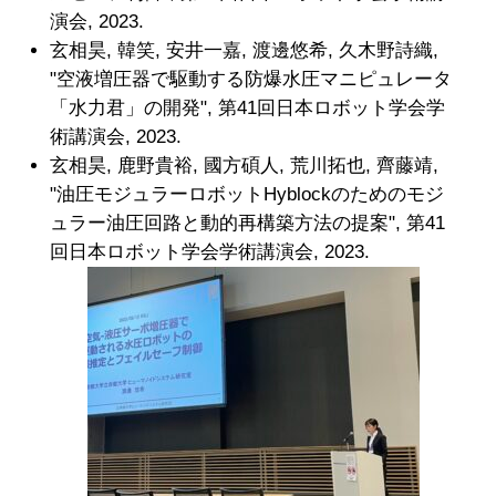
演会, 2023.
玄相昊, 韓笑, 安井一嘉, 渡邊悠希, 久木野詩織,
"空液増圧器で駆動する防爆水圧マニピュレータ
「水力君」の開発", 第41回日本ロボット学会学
術講演会, 2023.
玄相昊, 鹿野貴裕, 國方碩人, 荒川拓也, 齊藤靖,
"油圧モジュラーロボットHyblockのためのモジ
ュラー油圧回路と動的再構築方法の提案", 第41
回日本ロボット学会学術講演会, 2023.