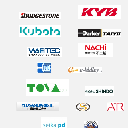
2025年7月8日
新油圧回路の最適制御に関する論文がTMECHに採択！AIM
発表
2025年7月2日
（学外研究）韓国のロボット研究室との交流
2025年6月28日
2025 Spring Conference on Drive and Controlで研究発表
2025年5月1日
新年度のメンバー更新
2025年3月22日
卒業おめでとうございます！
2025年2月24日
タイVISTEC ISTワークショップ参加
2025年1月20日
油圧アクチュエータの最適制御に関して院生が学会発表（s
ice-iscie-symp2024）