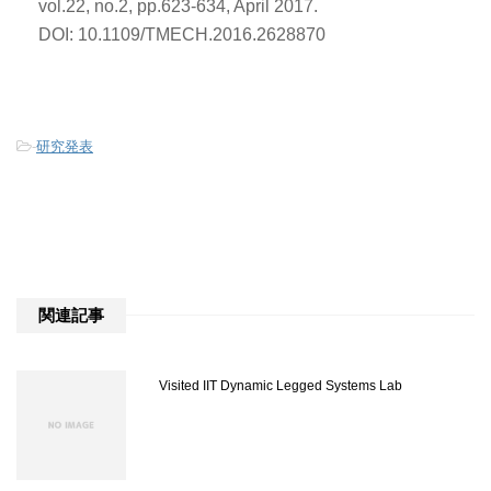
vol.22, no.2, pp.623-634, April 2017.
DOI: 10.1109/TMECH.2016.2628870
-
研究発表
関連記事
Visited IIT Dynamic Legged Systems Lab