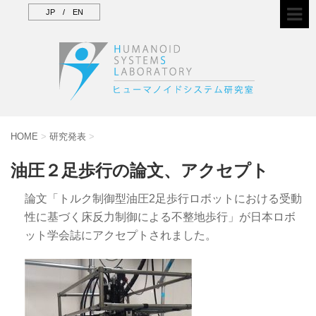
JP
/
EN
HOME
>
研究発表
>
油圧２足歩行の論文、アクセプト
論文「トルク制御型油圧2足歩行ロボットにおける受動
性に基づく床反力制御による不整地歩行」が日本ロボ
ット学会誌にアクセプトされました。