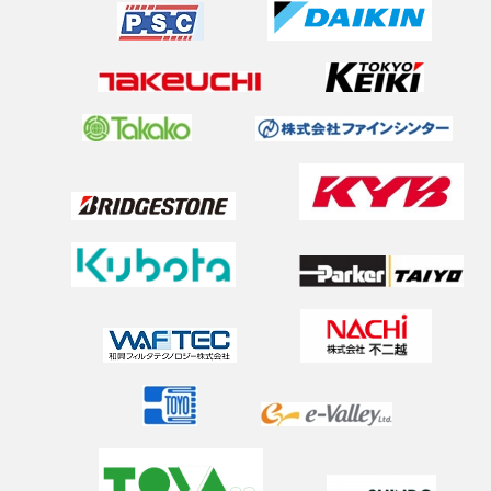
Visited IIT Dynamic Legged Systems Lab
2025年8月6日
Visited DLR biped humanoid
2025年8月4日
Sabbatical at Munich
2025年7月8日
新油圧回路の最適制御に関する論文がTMECHに採択！AIM
発表
2025年7月2日
（学外研究）韓国のロボット研究室との交流
2025年6月28日
2025 Spring Conference on Drive and Controlで研究発表
2025年5月1日
新年度のメンバー更新
2025年3月22日
卒業おめでとうございます！