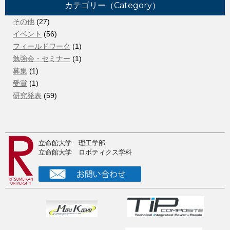
カテゴリー（Category）
ご卒業おめでとうございます！
その他
(27)
2026年2月16日
イベント
(56)
所属院生のベンチャー企業がアワード受賞
フィールドワーク
(1)
2025年12月8日
勉強会・セミナー
(1)
2025年秋季フルードパワーシステム講演会＠徳島で研究発
募集
(1)
表
受賞
(1)
研究発表
(59)
2025年10月5日
Humanoids2025で新型２足歩行ロボットに関する論文を発
表
2025年10月4日
立命館大学 理工学部
2025夏の中間発表
立命館大学 ロボティクス学科
2025年9月7日
RSJ2025@東京で研究発表
2025年8月13日
注目！ドクター募集（奨学金付き）
2025年8月8日